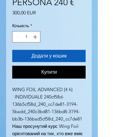
PERSONA 240 €
Ціна
300,00 EUR
Кількість
*
Додати у кошик
Купити
WING FOIL ADVANCED [4 h]
INDIVIDUALE 240cf58d-
136b5cf58d_240_cc7de81-3194-
5badd_240c3bd81-136bd8-3194-
bb3b-136bad5cf58d_240_cc7de81
Наш просунутий курс Wing Foil
орієнтований на тих, хто вже вміє