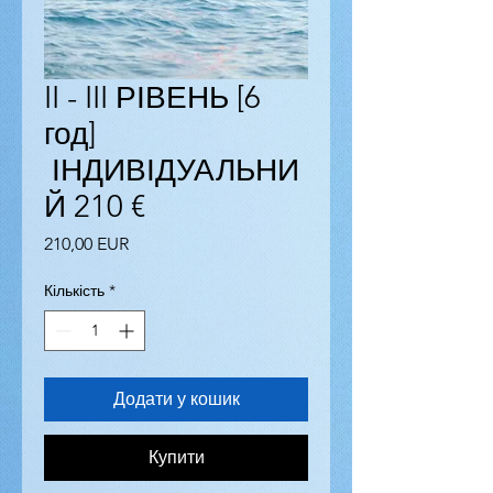
II - III РІВЕНЬ [6
год]
ІНДИВІДУАЛЬНИ
Й 210 €
Ціна
210,00 EUR
Кількість
*
Додати у кошик
Купити