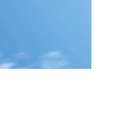
Telefono
+39 328 2185258
Email
info@nstwindsurfcenter.it
Follow