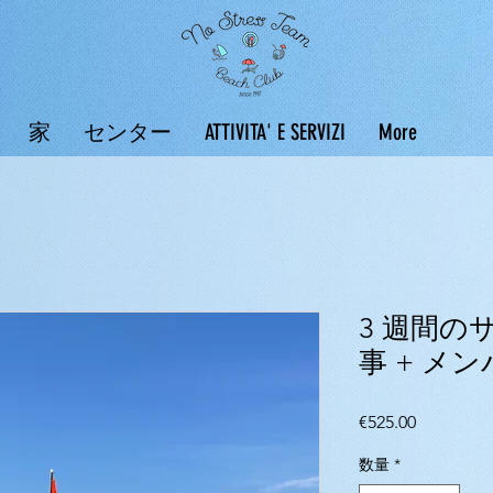
家
センター
ATTIVITA' E SERVIZI
More
3 週間の
事 + メ
価
€525.00
格
数量
*