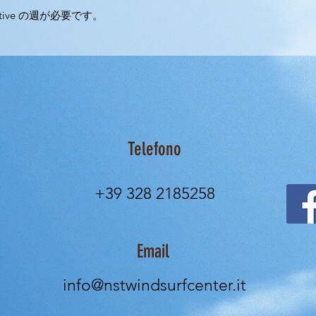
tive の週が必要です。
Telefono
+39 328 2185258
Email
info@nstwindsurfcenter.it