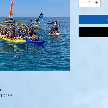
€
T 285 €